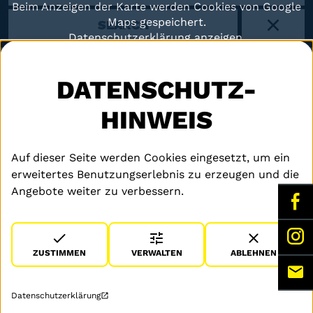
Beim Anzeigen der Karte werden Cookies von Google
Maps gespeichert.
SEARCH
X
Datenschutzerklärung anzeigen.
KARTE ANZEIGEN
DATENSCHUTZ-
HINWEIS
RECHTLICHES
Auf dieser Seite werden Cookies eingesetzt, um ein
Datenschutz
erweitertes Benutzungserlebnis zu erzeugen und die
© MSA Germany 2026
Angebote weiter zu verbessern.
Impressum
F
MSA Motor Sport
Accessoires GmbH
I
Am Forst 17b
ZUSTIMMEN
VERWALTEN
ABLEHNEN
D-92637 Weiden i.d.OPf.
M
09 61 / 38 85 - 0
info(at)voge-germany.de
Datenschutzerklärung