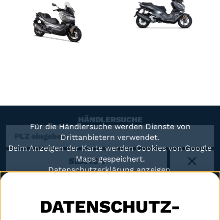
HÄNDLERSUCHE
Für die Händlersuche werden Dienste von
Drittanbietern verwendet.
Beim Anzeigen der Karte werden Cookies von Google
Maps gespeichert.
SEARCH
X
Datenschutzerklärung anzeigen.
KARTE ANZEIGEN
DATENSCHUTZ-