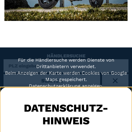
HÄNDLERSUCHE
Für die Händlersuche werden Dienste von
Drittanbietern verwendet.
Beim Anzeigen der Karte werden Cookies von Google
Maps gespeichert.
SEARCH
X
Datenschutzerklärung anzeigen.
KARTE ANZEIGEN
DATENSCHUTZ-
HINWEIS