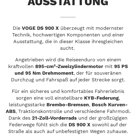
AUSSTATTUNG
Die
VOGE DS 900 X
überzeugt mit modernster
urück zur Übersicht
Technik, hochwertigen Komponenten und einer
Ausstattung, die in dieser Klasse ihresgleichen
sucht.
Angetrieben wird die Reiseenduro von einem
kraftvollen
895-cm³-Zweizylindermotor
mit
95 PS
und 95 Nm Drehmoment
, der für souveränen
Durchzug und Fahrspaß auf jeder Strecke sorgt.
Für ein sicheres und komfortables Fahrerlebnis
sorgen eine voll einstellbare
KYB-Federung
,
leistungsstarke
Brembo-Bremsen
,
Bosch Kurven-
ABS
, Traktionskontrolle und verschiedene Fahrmodi.
Dank des
21-Zoll-Vorderrads
und der großzügigen
Federwege fühlt sich die
DS 900 X
sowohl auf der
Straße als auch auf unbefestigten Wegen zuhause.