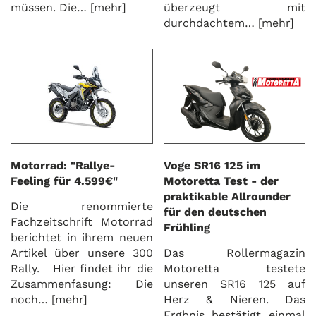
müssen. Die…
[mehr]
überzeugt mit
durchdachtem…
[mehr]
Motorrad: "Rallye-
Voge SR16 125 im
Feeling für 4.599€"
Motoretta Test - der
praktikable Allrounder
Die renommierte
für den deutschen
Fachzeitschrift Motorrad
Frühling
berichtet in ihrem neuen
Artikel über unsere 300
Das Rollermagazin
Rally.
Hier findet ihr die
Motoretta testete
Zusammenfasung:
Die
unseren SR16 125 auf
noch…
[mehr]
Herz & Nieren. Das
Ergbnis bestätigt einmal