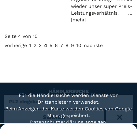
wieder unser super Preis-
Leistungsverhältnis.
…
[mehr]
Seite 4 von 10
vorherige
1
2
3
4
5
6
7
8
9
10
nächste
HÄNDLERSUCHE
Für die Händlersuche werden Dienste von
Drittanbietern verwendet.
Beim Anzeigen der Karte werden Cookies von Google
Maps gespeichert.
SEARCH
X
Datenschutzerklärung anzeigen.