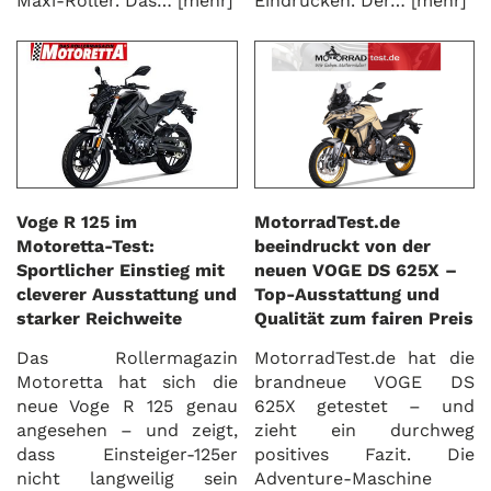
Maxi-Roller. Das…
[mehr]
Eindrücken. Der…
[mehr]
Voge R 125 im
MotorradTest.de
Motoretta-Test:
beeindruckt von der
Sportlicher Einstieg mit
neuen VOGE DS 625X –
cleverer Ausstattung und
Top-Ausstattung und
starker Reichweite
Qualität zum fairen Preis
Das Rollermagazin
MotorradTest.de hat die
Motoretta hat sich die
brandneue VOGE DS
neue Voge R 125 genau
625X getestet – und
angesehen – und zeigt,
zieht ein durchweg
dass Einsteiger-125er
positives Fazit. Die
nicht langweilig sein
Adventure-Maschine